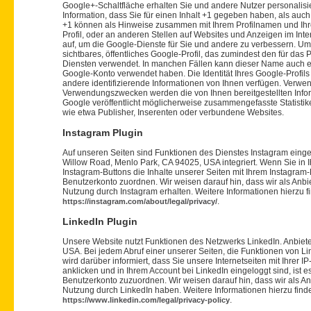
Google+-Schaltfläche erhalten Sie und andere Nutzer personalisi
Information, dass Sie für einen Inhalt +1 gegeben haben, als auch
+1 können als Hinweise zusammen mit Ihrem Profilnamen und Ihr
Profil, oder an anderen Stellen auf Websites und Anzeigen im Inte
auf, um die Google-Dienste für Sie und andere zu verbessern. Um
sichtbares, öffentliches Google-Profil, das zumindest den für da
Diensten verwendet. In manchen Fällen kann dieser Name auch ei
Google-Konto verwendet haben. Die Identität Ihres Google-Profil
andere identifizierende Informationen von Ihnen verfügen. Verwe
Verwendungszwecken werden die von Ihnen bereitgestellten Inf
Google veröffentlicht möglicherweise zusammengefasste Statistiken
wie etwa Publisher, Inserenten oder verbundene Websites.
Instagram Plugin
Auf unseren Seiten sind Funktionen des Dienstes Instagram eing
Willow Road, Menlo Park, CA 94025, USA integriert. Wenn Sie in 
Instagram-Buttons die Inhalte unserer Seiten mit Ihrem Instagram
Benutzerkonto zuordnen. Wir weisen darauf hin, dass wir als Anbi
Nutzung durch Instagram erhalten. Weitere Informationen hierzu f
.
https://instagram.com/about/legal/privacy/
LinkedIn Plugin
Unsere Website nutzt Funktionen des Netzwerks LinkedIn. Anbieter
USA. Bei jedem Abruf einer unserer Seiten, die Funktionen von Li
wird darüber informiert, dass Sie unsere Internetseiten mit Ihr
anklicken und in Ihrem Account bei LinkedIn eingeloggt sind, ist 
Benutzerkonto zuzuordnen. Wir weisen darauf hin, dass wir als An
Nutzung durch LinkedIn haben. Weitere Informationen hierzu finde
.
https://www.linkedin.com/legal/privacy-policy