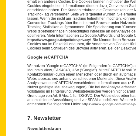
erhält ein anderes Cookie. Die Cookies können nicht über die We
Cookies eingeholten Informationen dienen dazu, Conversion-Statis
entschieden haben. Die Kunden erfahren die Gesamtanzahl der Nut
Tracking-Tag versehenen Seite weitergeleitet wurden. Sie erhalten
lassen. Wenn Sie nicht am Tracking teilnehmen möchten, können
Conversion-Trackings über ihren Internet-Browser unter Nutzerein
Tracking Statistiken aufgenommen. Die Speicherung von “Conversio
Websitebetreiber hat ein berechtigtes Interesse an der Analyse
optimieren. Mehr Informationen zu Google AdWords und Google 
. Sie können Ihren Browser
https://www.google.de/policies/privacy/
Cookies nur im Einzelfall erlauben, die Annahme von Cookies für
Cookies beim Schließen des Browser aktivieren. Bei der Deaktivie
Google reCAPTCHA
Wir nutzen “Google reCAPTCHA” (im Folgenden “reCAPTCHA”) auf 
Mountain View, CA 94043, USA (“Google”). Mit reCAPTCHA soll üb
Kontaktformular) durch einen Menschen oder durch ein automatis
Websitebesuchers anhand verschiedener Merkmale. Diese Analyse 
Analyse wertet reCAPTCHA verschiedene Informationen aus (z.B.
Nutzer getätigte Mausbewegungen). Die bei der Analyse erfasst
vollständig im Hintergrund. Websitebesucher werden nicht darauf h
Grundlage von Art. 6 Abs. 1 lit. f DSGVO. Der Websitebetreiber h
automatisierter Ausspähung und vor SPAM zu schützen. Weitere
entnehmen Sie folgenden Links:
https://www.google.com/intl/de/po
7. Newsletter
Newsletterdaten