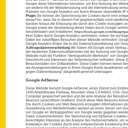
Google diese Informationen benutzen, um Ihre Nutzung der Webs
um weitere mit der Websitenutzung und der Internetnutzung verb
Rahmen von Google Analytics von Ihrem Browser übermittelte IP
Plugin
Sie können die Speicherung der Cookies durch eine entspr
darauf hin, dass Sie in diesem Fall gegebenenfalls nicht sämtli
darüber hinaus die Erfassung der durch den Cookie erzeugten und
Google sowie die Verarbeitung dieser Daten durch Google verhin
herunterladen und installieren:
https://tools.google.com/dlpage/g
Ihrer Daten durch Google Analytics verhindern, indem Sie auf folg
Daten bei zukünftigen Besuchen dieser Website verhindert:
Googl
Google Analytics finden Sie in der Datenschutzerklärung von Goo
Auftragsdatenverarbeitung
Wir haben mit Google einen Vertrag 
der deutschen Datenschutzbehörden bei der Nutzung von Google 
Website nutzt die Funktion “demografische Merkmale” von Google A
Geschlecht und Interessen der Seitenbesucher enthalten. Dies
Besucherdaten von Drittanbietern. Diese Daten können keiner be
die Anzeigeneinstellungen in Ihrem Google-Konto deaktivieren od
gegen Datenerfassung” dargestellt generell untersagen.
Google AdSense
Diese Website benutzt Google AdSense, einen Dienst zum Einbinde
1600 Amphitheatre Parkway, Mountain View, CA 94043, USA. Goog
Computer gespeichert werden und die eine Analyse der Benutzu
Beacons (unsichtbare Grafiken). Durch diese Web Beacons könne
Die durch Cookies und Web Beacons erzeugten Informationen über
Auslieferung von Werbeformaten werden an einen Server von Goo
von Google an Vertragspartner von Google weiter gegeben werden
Daten zusammenführen. Die Speicherung von AdSense-Cookies erfol
berechtigtes Interesse an der Analyse des Nutzerverhaltens, um
Installation der Cookies durch eine entsprechende Einstellung Ihr