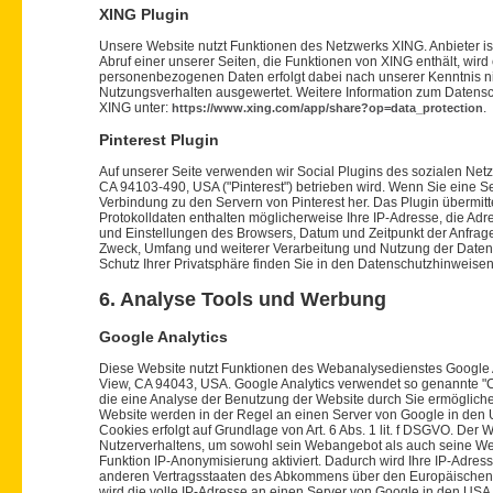
XING Plugin
Unsere Website nutzt Funktionen des Netzwerks XING. Anbieter 
Abruf einer unserer Seiten, die Funktionen von XING enthält, wir
personenbezogenen Daten erfolgt dabei nach unserer Kenntnis n
Nutzungsverhalten ausgewertet. Weitere Information zum Datensc
XING unter:
.
https://www.xing.com/app/share?op=data_protection
Pinterest Plugin
Auf unserer Seite verwenden wir Social Plugins des sozialen Netzw
CA 94103-490, USA ("Pinterest") betrieben wird. Wenn Sie eine Seite
Verbindung zu den Servern von Pinterest her. Das Plugin übermitte
Protokolldaten enthalten möglicherweise Ihre IP-Adresse, die Adre
und Einstellungen des Browsers, Datum und Zeitpunkt der Anfrag
Zweck, Umfang und weiterer Verarbeitung und Nutzung der Daten 
Schutz Ihrer Privatsphäre finden Sie in den Datenschutzhinweisen
6. Analyse Tools und Werbung
Google Analytics
Diese Website nutzt Funktionen des Webanalysedienstes Google An
View, CA 94043, USA. Google Analytics verwendet so genannte "C
die eine Analyse der Benutzung der Website durch Sie ermöglich
Website werden in der Regel an einen Server von Google in den 
Cookies erfolgt auf Grundlage von Art. 6 Abs. 1 lit. f DSGVO. Der 
Nutzerverhaltens, um sowohl sein Webangebot als auch seine We
Funktion IP-Anonymisierung aktiviert. Dadurch wird Ihre IP-Adre
anderen Vertragsstaaten des Abkommens über den Europäischen Wi
wird die volle IP-Adresse an einen Server von Google in den USA 