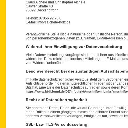
Claus Aichele und Christopher Aichele
Calwer Straße 43
75392 Deckenpfronn
Telefon: 07056 92 70 0
E-Mail: info@aichele-holz.de
Verantwortliche Stelle ist die natürliche oder juristische Person,
von personenbezogenen Daten (z.B. Namen, E-Mail-Adressen o. Ä
Widerruf Ihrer Einwilligung zur Datenverarbeitung
Viele Datenverarbeitungsvorgänge sind nur mit Ihrer ausdrückliche
widerrufen. Dazu reicht eine formlose Mitteilung per E-Mail an un
vom Widerruf unberührt.
Beschwerderecht bei der zuständigen Aufsichtsbeh
Im Falle datenschutzrechtlicher Verstöße steht dem Betroffenen 
Aufsichtsbehörde in datenschutzrechtlichen Fragen ist der Lan
Sitz hat. Eine Liste der Datenschutzbeauftragten sowie deren K
https://www.bfdi.bund.de/DE/Infothek/Anschriften_Links/anschrift
Recht auf Datenübertragbarkeit
Sie haben das Recht, Daten, die wir auf Grundlage Ihrer Einwilligu
einen Dritten in einem gängigen, maschinenlesbaren Format aush
anderen Verantwortlichen verlangen, erfolgt dies nur, soweit es te
SSL- bzw. TLS-Verschlüsselung