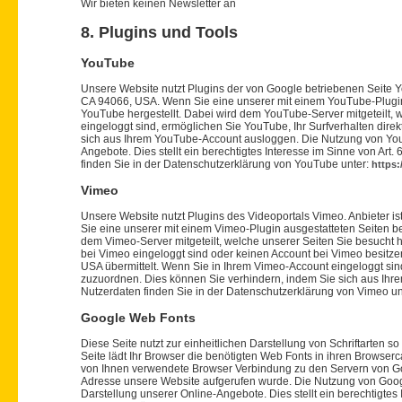
Wir bieten keinen Newsletter an
8. Plugins und Tools
YouTube
Unsere Website nutzt Plugins der von Google betriebenen Seite Y
CA 94066, USA. Wenn Sie eine unserer mit einem YouTube-Plugin
YouTube hergestellt. Dabei wird dem YouTube-Server mitgeteilt,
eingeloggt sind, ermöglichen Sie YouTube, Ihr Surfverhalten dire
sich aus Ihrem YouTube-Account ausloggen. Die Nutzung von YouT
Angebote. Dies stellt ein berechtigtes Interesse im Sinne von Art
finden Sie in der Datenschutzerklärung von YouTube unter:
https:
Vimeo
Unsere Website nutzt Plugins des Videoportals Vimeo. Anbieter i
Sie eine unserer mit einem Vimeo-Plugin ausgestatteten Seiten b
dem Vimeo-Server mitgeteilt, welche unserer Seiten Sie besucht h
bei Vimeo eingeloggt sind oder keinen Account bei Vimeo besitz
USA übermittelt. Wenn Sie in Ihrem Vimeo-Account eingeloggt sind,
zuzuordnen. Dies können Sie verhindern, indem Sie sich aus Ih
Nutzerdaten finden Sie in der Datenschutzerklärung von Vimeo un
Google Web Fonts
Diese Seite nutzt zur einheitlichen Darstellung von Schriftarten 
Seite lädt Ihr Browser die benötigten Web Fonts in ihren Browser
von Ihnen verwendete Browser Verbindung zu den Servern von Goo
Adresse unsere Website aufgerufen wurde. Die Nutzung von Googl
Darstellung unserer Online-Angebote. Dies stellt ein berechtigtes 