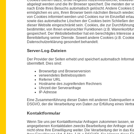
Cookies dienen dazu, unser Angebot nutzerfreundlicher, effektive
abgelegt werden und die Ihr Browser speichert. Die meisten der
nach Ende Ihres Besuchs automatisch gelöscht. Andere Cookies b
ermöglichen es uns, Ihren Browser beim nächsten Besuch wiederz
von Cookies informiert werden und Cookies nur im Einzelfall erl
sowie das automatische Löschen der Cookies beim Schließen des B
dieser Website eingeschränkt sein. Cookies, die zur Durchführun
bestimmter, von Ihnen erwünschter Funktionen (z.B. Warenkorbfunkt
gespeichert. Der Websitebetreiber hat ein berechtigtes Interesse 
Bereitstellung seiner Dienste. Soweit andere Cookies (z.B. Cooki
Datenschutzerklärung gesondert behandelt.
Server-Log-Dateien
Der Provider der Seiten erhebt und speichert automatisch Inform
übermittelt. Dies sind:
Browsertyp und Browserversion
verwendetes Betriebssystem
Referrer URL
Hostname des zugreifenden Rechners
Uhrzeit der Serveranfrage
IP-Adresse
Eine Zusammenführung dieser Daten mit anderen Datenquellen wird 
DSGVO, der die Verarbeitung von Daten zur Erfüllung eines Vertr
Kontaktformular
Wenn Sie uns per Kontaktformular Anfragen zukommen lassen, wer
angegebenen Kontaktdaten zwecks Bearbeitung der Anfrage und fü
nicht ohne Ihre Einwilligung weiter. Die Verarbeitung der in das 