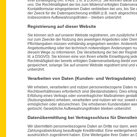
Ihrer Einwilligung (Art. 6 Abs. 1 lit. a DSGVO). Sie können diese E
uns. Die Rechtmäßigkeit der bis zum Widerruf erfolgten Datenver
Kontaktformular eingegebenen Daten verbleiben bei uns, bis Sie 
der Zweck für die Datenspeicherung entfällt (z.B. nach abgeschl
insbesondere Aufbewahrungsfristen – bleiben unberührt.
Registrierung auf dieser Website
Sie können sich auf unserer Website registrieren, um zusätzlich
nur zum Zwecke der Nutzung des jeweiligen Angebotes oder Dienste
Pflichtangaben müssen vollständig angegeben werden. Anderenfal
Angebotsumfang oder bei technisch notwendigen Änderungen nutz
diesem Wege zu informieren. Die Verarbeitung der bei der Registr
lit. a DSGVO). Sie können eine von Ihnen erteilte Einwilligung jed
Rechtmäßigkeit der bereits erfolgten Datenverarbeitung bleibt vo
gespeichert, solange Sie auf unserer Website registriert sind un
unberührt.
Verarbeiten von Daten (Kunden- und Vertragsdaten)
Wir erheben, verarbeiten und nutzen personenbezogene Daten nur,
Rechtsverhältnisses erforderlich sind (Bestandsdaten). Dies erfolg
Erfüllung eines Vertrags oder vorvertraglicher Maßnahmen gesta
(Nutzungsdaten) erheben, verarbeiten und nutzen wir nur, soweit 
ermöglichen oder abzurechnen. Die erhobenen Kundendaten wer
gelöscht. Gesetzliche Aufbewahrungsfristen bleiben unberührt.
Datenübermittlung bei Vertragsschluss für Dienstlei
Wir übermitteln personenbezogene Daten an Dritte nur dann, wen
Zahlungsabwicklung beauftragte Kreditinstitut. Eine weitergehend
ausdrücklich zugestimmt haben. Eine Weitergabe Ihrer Daten an D