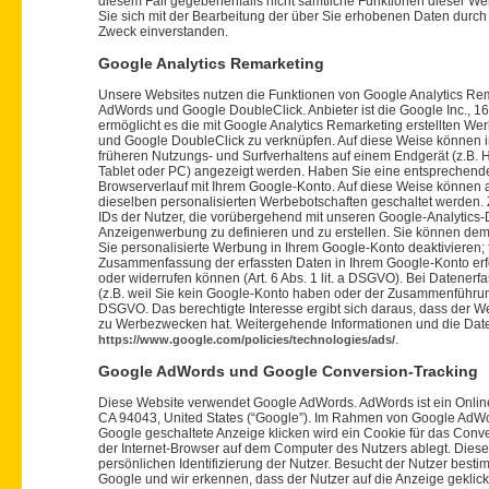
diesem Fall gegebenenfalls nicht sämtliche Funktionen dieser We
Sie sich mit der Bearbeitung der über Sie erhobenen Daten durc
Zweck einverstanden.
Google Analytics Remarketing
Unsere Websites nutzen die Funktionen von Google Analytics Re
AdWords und Google DoubleClick. Anbieter ist die Google Inc., 
ermöglicht es die mit Google Analytics Remarketing erstellten 
und Google DoubleClick zu verknüpfen. Auf diese Weise können in
früheren Nutzungs- und Surfverhaltens auf einem Endgerät (z.B. 
Tablet oder PC) angezeigt werden. Haben Sie eine entsprechende 
Browserverlauf mit Ihrem Google-Konto. Auf diese Weise können 
dieselben personalisierten Werbebotschaften geschaltet werden. Zu
IDs der Nutzer, die vorübergehend mit unseren Google-Analytics-
Anzeigenwerbung zu definieren und zu erstellen. Sie können de
Sie personalisierte Werbung in Ihrem Google-Konto deaktivieren; 
Zusammenfassung der erfassten Daten in Ihrem Google-Konto erfol
oder widerrufen können (Art. 6 Abs. 1 lit. a DSGVO). Bei Datene
(z.B. weil Sie kein Google-Konto haben oder der Zusammenführung 
DSGVO. Das berechtigte Interesse ergibt sich daraus, dass der W
zu Werbezwecken hat. Weitergehende Informationen und die Date
.
https://www.google.com/policies/technologies/ads/
Google AdWords und Google Conversion-Tracking
Diese Website verwendet Google AdWords. AdWords ist ein Onlin
CA 94043, United States (“Google”). Im Rahmen von Google AdWo
Google geschaltete Anzeige klicken wird ein Cookie für das Conve
der Internet-Browser auf dem Computer des Nutzers ablegt. Diese 
persönlichen Identifizierung der Nutzer. Besucht der Nutzer best
Google und wir erkennen, dass der Nutzer auf die Anzeige geklic