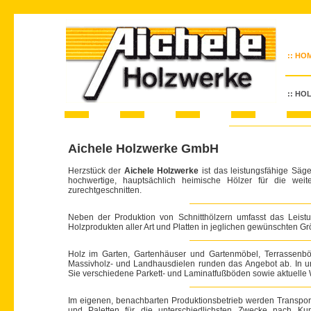
:: HO
:: HO
Aichele Holzwerke GmbH
Herzstück der
Aichele Holzwerke
ist das leistungsfähige Säge
hochwertige, hauptsächlich heimische Hölzer für die wei
zurechtgeschnitten.
Neben der Produktion von Schnitthölzern umfasst das Leis
Holzprodukten aller Art und Platten in jeglichen gewünschten Gr
Holz im Garten, Gartenhäuser und Gartenmöbel, Terrassenböde
Massivholz- und Landhausdielen runden das Angebot ab. In un
Sie verschiedene Parkett- und Laminatfußböden sowie aktuell
Im eigenen, benachbarten Produktionsbetrieb werden Transport
und Paletten für die unterschiedlichsten Zwecke nach Kund